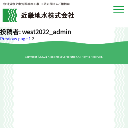
toggl
navig
近畿地水株式
投稿者:
west2022_admin
投
Page
Page
Previous page
1
2
稿
ナ
Copyright (C) 2021 Kinkichisui Corporation.All Rights Reserved.
ビ
ゲ
ー
シ
ョ
ン