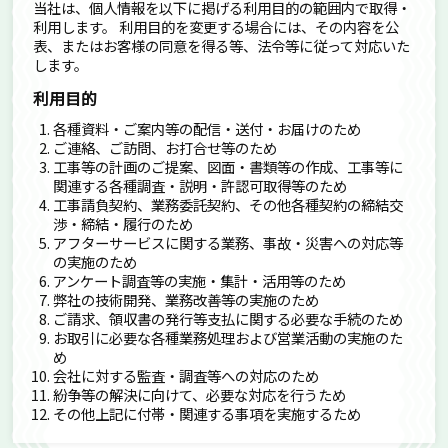
当社は、個人情報を以下に掲げる利用目的の範囲内で取得・
利用します。 利用目的を変更する場合には、その内容を公
表、またはお客様の同意を得る等、法令等に従って対応いた
します。
利用目的
各種資料・ご案内等の配信・送付・お届けのため
ご連絡、ご訪問、お打合せ等のため
工事等の計画のご提案、図面・書類等の作成、工事等に
関連する各種調査・説明・許認可取得等のため
工事請負契約、業務委託契約、その他各種契約の締結交
渉・締結・履行のため
アフターサービスに関する業務、事故・災害への対応等
の実施のため
アンケート調査等の実施・集計・活用等のため
弊社の技術開発、業務改善等の実施のため
ご請求、領収書の発行等支払に関する必要な手続のため
お取引に必要な各種業務処理および営業活動の実施のた
め
会社に対する監査・調査等への対応のため
紛争等の解決に向けて、必要な対応を行うため
その他上記に付帯・関連する事項を実施するため