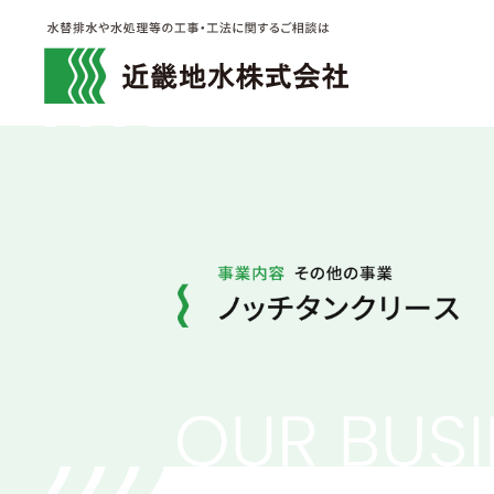
近畿地水
ノ