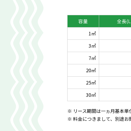
容量
全長
(
1㎡
3㎡
7㎡
20㎡
25㎡
30㎡
※ リース期間は一ヵ月基本単
※ 料金につきまして、別途お