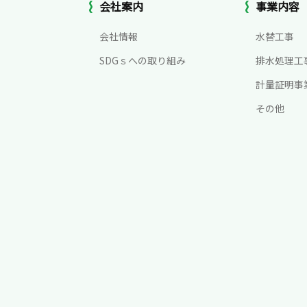
会社案内
事業内容
地水株式会社
会社情報
水替工事
-1595
SDGｓへの取り組み
排水処理工
計量証明事
わせ
その他