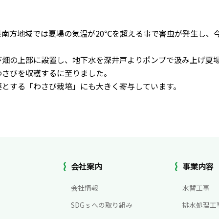
南方地域では夏場の気温が20℃を超える事で害虫が発生し、
び畑の上部に設置し、地下水を深井戸よりポンプで汲み上げ夏
わさびを収穫するに至りました。
要とする「わさび栽培」にも大きく寄与しています。
会社案内
事業内容
地水株式会社
会社情報
水替工事
-1595
SDGｓへの取り組み
排水処理工