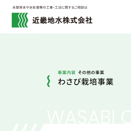
近畿地水
わさ