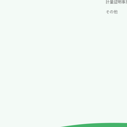
計量証明事
わせ
その他