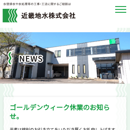
toggl
navig
近畿地水株式
ゴールデンウィーク休業のお知ら
せ。
平素は格別のお引き立てをいただき厚くお礼申し上げます。